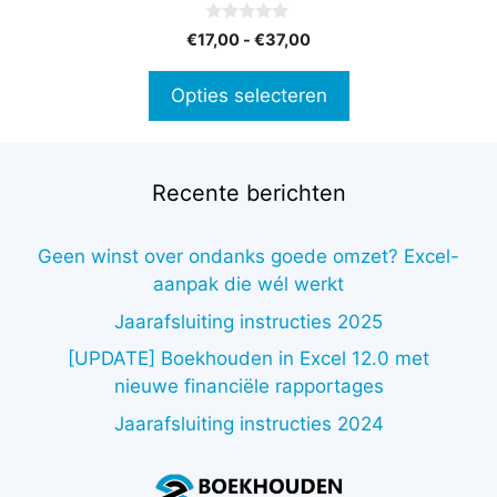
op
0
Prijsklasse:
€
17,00
-
€
37,00
de
v
€17,00
a
productpagina
n
tot
Opties selecteren
5
€37,00
Recente berichten
Geen winst over ondanks goede omzet? Excel-
aanpak die wél werkt
Jaarafsluiting instructies 2025
[UPDATE] Boekhouden in Excel 12.0 met
nieuwe financiële rapportages
Jaarafsluiting instructies 2024