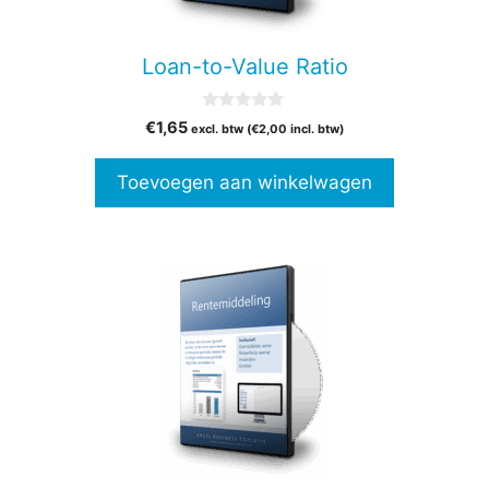
Loan-to-Value Ratio
0
€
1,65
excl. btw (
€
2,00
incl. btw)
v
a
n
Toevoegen aan winkelwagen
5