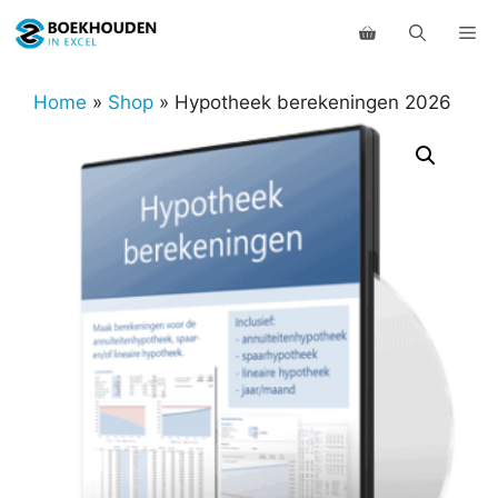
Ga
Me
naar
de
inhoud
Home
»
Shop
»
Hypotheek berekeningen 2026