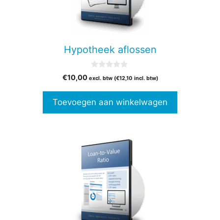
Hypotheek aflossen
0
€
10,00
excl. btw (
€
12,10
incl. btw)
v
a
n
Toevoegen aan winkelwagen
5