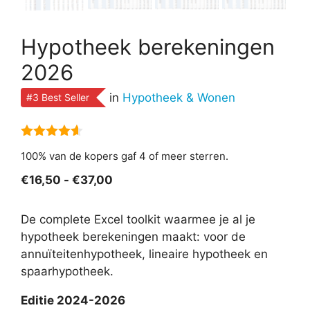
Hypotheek berekeningen
2026
in
Hypotheek & Wonen
#3 Best Seller
4.50
van
100% van de kopers gaf 4 of meer sterren.
5
Prijsklasse:
€
16,50
-
€
37,00
€16,50
tot
De complete Excel toolkit waarmee je al je
€37,00
hypotheek berekeningen maakt: voor de
annuïteitenhypotheek, lineaire hypotheek en
spaarhypotheek.
Editie 2024-2026