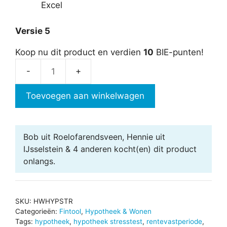
Excel
Versie 5
Koop nu dit product en verdien
10
BIE-punten!
Hypotheek
stresstest
Toevoegen aan winkelwagen
aantal
Bob uit Roelofarendsveen, Hennie uit
IJsselstein & 4 anderen
kocht(en) dit product
onlangs.
SKU:
HWHYPSTR
Categorieën:
Fintool
,
Hypotheek & Wonen
Tags:
hypotheek
,
hypotheek stresstest
,
rentevastperiode
,