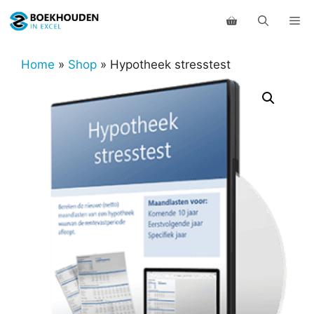
Ga
Me
naar
de
inhoud
Home
»
Shop
»
Hypotheek stresstest