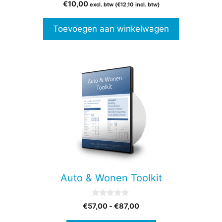
0
€
10,00
excl. btw (
€
12,10
incl. btw)
v
a
n
Toevoegen aan winkelwagen
5
Dit
product
heeft
meerdere
variaties.
Deze
optie
kan
gekozen
Auto & Wonen Toolkit
worden
op
0
Prijsklasse:
€
57,00
-
€
87,00
de
v
€57,00
a
productpagina