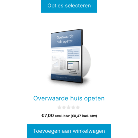
n
tot
Opties selecteren
5
€87,00
Overwaarde huis opeten
0
€
7,00
excl. btw (
€
8,47
incl. btw)
v
a
n
Toevoegen aan winkelwagen
5