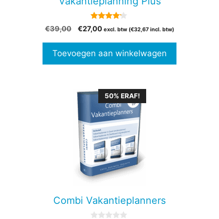
Vakantieplanning Plus
4.00
Oorspronkelijke
Huidige
€
39,00
€
27,00
excl. btw (
€
32,67
incl. btw)
van 5
prijs
prijs
was:
is:
Toevoegen aan winkelwagen
€39,00.
€27,00.
50% ERAF!
Combi Vakantieplanners