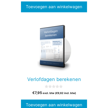
Toevoegen aan winkelwagen
Verlofdagen berekenen
0
€
7,95
excl. btw (
€
9,62
incl. btw)
v
a
n
Toevoegen aan winkelwagen
5