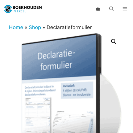
Ga
Me
naar
de
inhoud
Home
»
Shop
»
Declaratieformulier