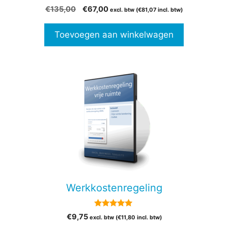
0
Oorspronkelijke
Huidige
€
135,00
€
67,00
excl. btw (
€
81,07
incl. btw)
v
prijs
prijs
a
n
was:
is:
Toevoegen aan winkelwagen
5
€135,00.
€67,00.
Werkkostenregeling
5.00
€
9,75
excl. btw (
€
11,80
incl. btw)
van 5