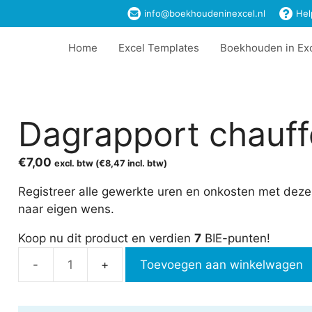
info@boekhoudeninexcel.nl
Hel
Home
Excel Templates
Boekhouden in Ex
Dagrapport chauff
€
7,00
excl. btw (
€
8,47
incl. btw)
Registreer alle gewerkte uren en onkosten met dez
naar eigen wens.
Koop nu dit product en verdien
7
BIE-punten!
Toevoegen aan winkelwagen
Dagrapport
chauffeur
aantal