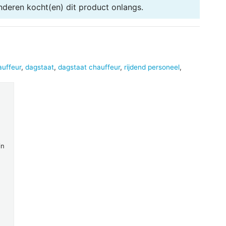
nderen
kocht(en) dit product onlangs.
auffeur
,
dagstaat
,
dagstaat chauffeur
,
rijdend personeel
,
in