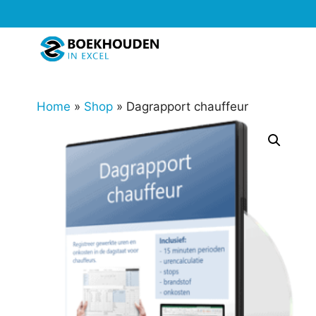
Ga
naar
de
inhoud
Home
»
Shop
»
Dagrapport chauffeur