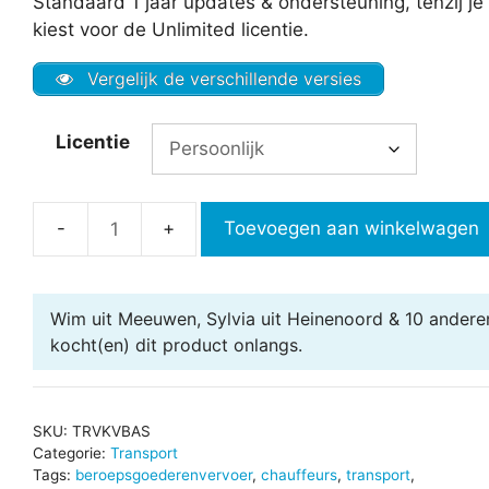
Standaard 1 jaar updates & ondersteuning, tenzij je
kiest voor de Unlimited licentie.
Vergelijk de verschillende versies
Licentie
Toevoegen aan winkelwagen
Verblijfkostenvergoeding
in
Excel
Wim uit Meeuwen, Sylvia uit Heinenoord & 10 andere
-
kocht(en) dit product onlangs.
Basic
aantal
SKU:
TRVKVBAS
Categorie:
Transport
Tags:
beroepsgoederenvervoer
,
chauffeurs
,
transport
,