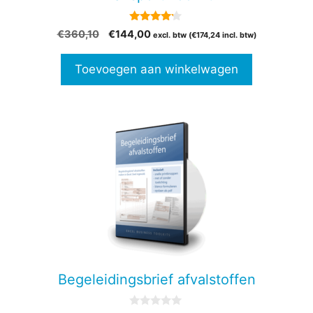
4.00
Oorspronkelijke
Huidige
€
360,10
€
144,00
excl. btw (
€
174,24
incl. btw)
van 5
prijs
prijs
was:
is:
Toevoegen aan winkelwagen
€360,10.
€144,00.
Begeleidingsbrief afvalstoffen