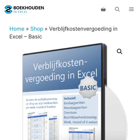
Ga
Me
naar
de
inhoud
Home
»
Shop
»
Verblijfkostenvergoeding in
Excel – Basic