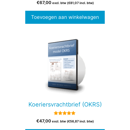
0
€
67,00
excl. btw (
€
81,07
incl. btw)
v
a
n
Toevoegen aan winkelwagen
5
Koeriersvrachtbrief (OKRS)
5.00
€
47,00
excl. btw (
€
56,87
incl. btw)
van 5