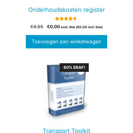
Onderhoudskosten register
4.50
Oorspronkelijke
Huidige
€
4,95
€
0,00
excl. btw (
€
0,00
incl. btw)
van 5
prijs
prijs
was:
is:
Toevoegen aan winkelwagen
€4,95.
€0,00.
60% ERAF!
Transport Toolkit