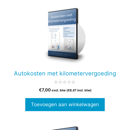
Autokosten met kilometervergoeding
0
€
7,00
excl. btw (
€
8,47
incl. btw)
v
a
n
Toevoegen aan winkelwagen
5