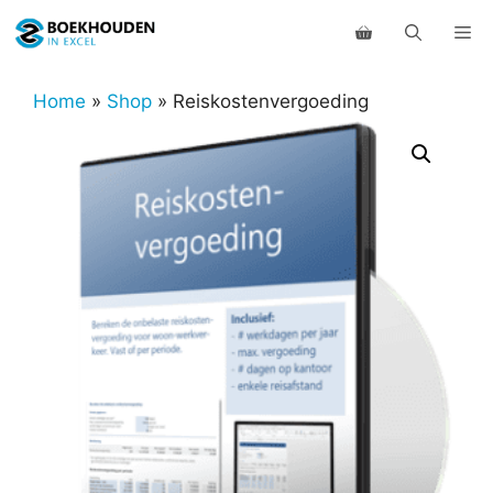
Ga
Me
naar
de
inhoud
Home
»
Shop
»
Reiskostenvergoeding