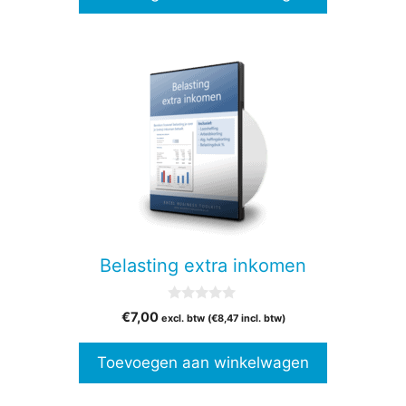
Belasting extra inkomen
0
€
7,00
excl. btw (
€
8,47
incl. btw)
v
a
n
Toevoegen aan winkelwagen
5