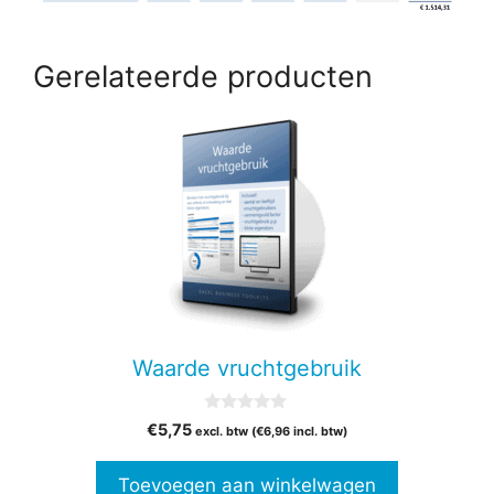
Gerelateerde producten
Waarde vruchtgebruik
0
€
5,75
excl. btw (
€
6,96
incl. btw)
v
a
n
Toevoegen aan winkelwagen
5