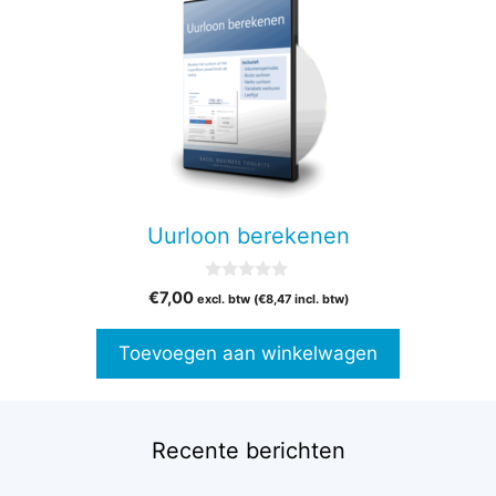
Uurloon berekenen
0
€
7,00
excl. btw (
€
8,47
incl. btw)
v
a
n
Toevoegen aan winkelwagen
5
Recente berichten