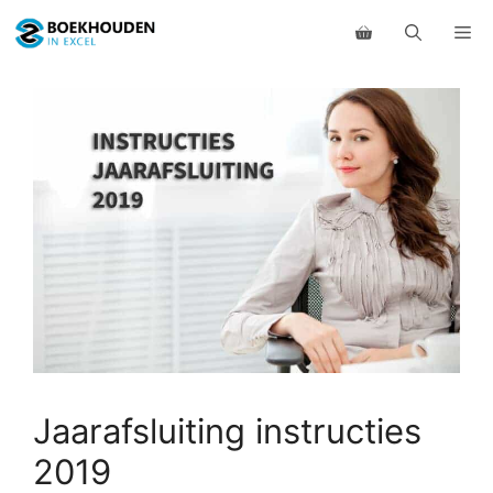
Ga
Me
naar
de
inhoud
Jaarafsluiting instructies
2019