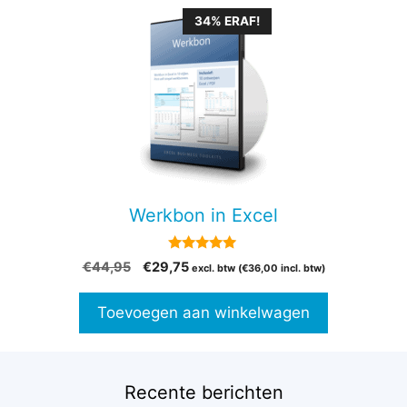
34% ERAF!
Werkbon in Excel
5.00
Oorspronkelijke
Huidige
€
44,95
€
29,75
excl. btw (
€
36,00
incl. btw)
van 5
prijs
prijs
was:
is:
Toevoegen aan winkelwagen
€44,95.
€29,75.
Recente berichten