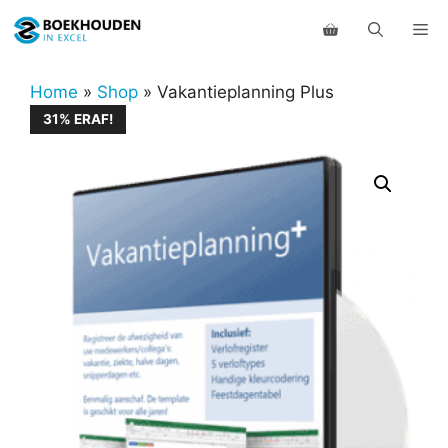
Ga
Me
naar
de
inhoud
Home
»
Shop
»
Vakantieplanning Plus
31% ERAF!