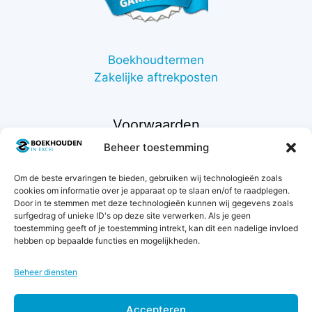
Boekhoudtermen
Zakelijke aftrekposten
Voorwaarden
Beheer toestemming
Contact
Om de beste ervaringen te bieden, gebruiken wij technologieën zoals
Support
cookies om informatie over je apparaat op te slaan en/of te raadplegen.
Retourneren
Door in te stemmen met deze technologieën kunnen wij gegevens zoals
Privacybeleid
surfgedrag of unieke ID's op deze site verwerken. Als je geen
toestemming geeft of je toestemming intrekt, kan dit een nadelige invloed
Betaalmethodes
hebben op bepaalde functies en mogelijkheden.
Garantie & klachten
Algemene voorwaarden
Beheer diensten
Levertijd & verzendkosten
Accepteren