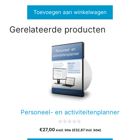
prijs
prijs
a
n
was:
is:
Toevoegen aan winkelwagen
5
€135,00.
€67,00.
Gerelateerde producten
Personeel- en activiteitenplanner
0
€
27,00
excl. btw (
€
32,67
incl. btw)
v
a