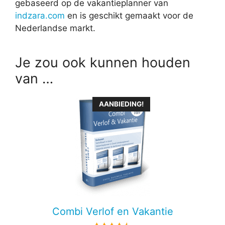
gebaseerd op de vakantieplanner van
indzara.com
en is geschikt gemaakt voor de
Nederlandse markt.
Je zou ook kunnen houden
van …
Dit
AANBIEDING!
product
heeft
meerdere
variaties.
Deze
optie
kan
gekozen
Combi Verlof en Vakantie
worden