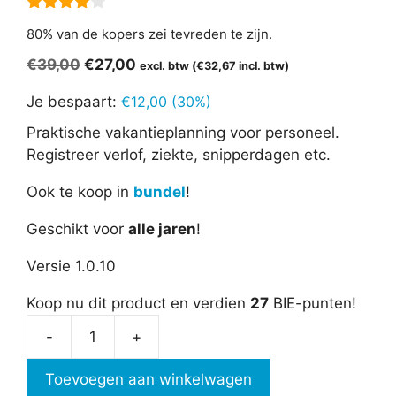
4.00
van
80% van de kopers zei tevreden te zijn.
5
Oorspronkelijke
Huidige
€
39,00
€
27,00
excl. btw (
€
32,67
incl. btw)
prijs
prijs
Je bespaart:
€
12,00
(30%)
was:
is:
€39,00.
€27,00.
Praktische vakantieplanning voor personeel.
Registreer verlof, ziekte, snipperdagen etc.
Ook te koop in
bundel
!
Geschikt voor
alle jaren
!
Versie 1.0.10
Koop nu dit product en verdien
27
BIE-punten!
-
+
Vakantieplanning
Plus
Toevoegen aan winkelwagen
aantal