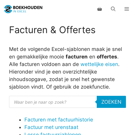
Ga
Me
naar
de
inhoud
Facturen & Offertes
Met de volgende Excel-sjablonen maak je snel
en gemakkelijke mooie
facturen
en
offertes
.
Alle facturen voldoen aan de
wettelijke eisen
.
Hieronder vind je een overzichtelijke
inhoudsopgave, zodat je snel het gewenste
sjabloon vindt. Of gebruik de zoekfunctie.
Producten
ZOEKEN
zoeken
Facturen met factuurhistorie
Factuur met urenstaat
Losse factuursjablonen