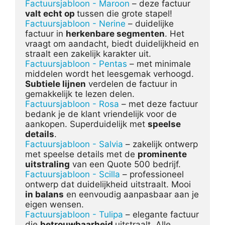
Factuursjabloon - Maroon
 – deze factuur 
valt echt op 
Factuursjabloon - Nerine
 – duidelijke 
factuur in 
herkenbare segmenten
. Het 
vraagt om aandacht, biedt duidelijkheid en 
Factuursjabloon - Pentas
 – met minimale 
middelen wordt het leesgemak verhoogd. 
Subtiele lijnen
 verdelen de factuur in 
Factuursjabloon - Rosa
 – met deze factuur 
bedank je de klant vriendelijk voor de 
aankopen. Superduidelijk met 
speelse 
details
Factuursjabloon - Salvia
 – zakelijk ontwerp 
met speelse details met de 
prominente 
uitstraling
Factuursjabloon - Scilla
 – professioneel 
ontwerp dat duidelijkheid uitstraalt. Mooi 
in balans
 en eenvoudig aanpasbaar aan je 
Factuursjabloon - Tulipa
 – elegante factuur 
die 
betrouwbaarheid 
uitstraalt. Alle 