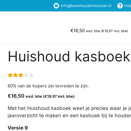
info@boekhoudeninexcel.nl
Hel
Home
Excel Templates
Boekhouden in Ex
€
16,50
excl. btw (
€
19,97
incl. btw)
Huishoud kasboek
3.00
60% van de kopers zei tevreden te zijn.
van 5
€
16,50
excl. btw (
€
19,97
incl. btw)
Met het Huishoud kasboek weet je precies waar je j
jaaroverzicht te maken en een kasboek bij te houden kr
Versie 9