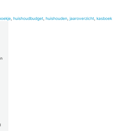
boekje
,
huishoudbudget
,
huishouden
,
jaaroverzicht
,
kasboek
in
l