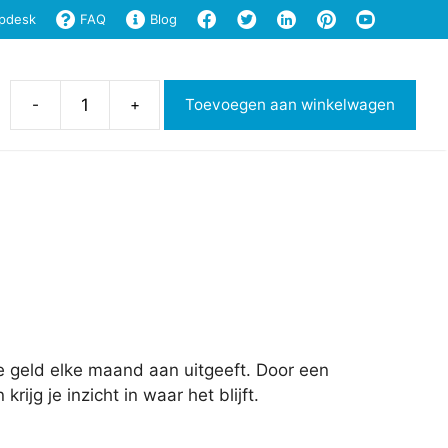
pdesk
FAQ
Blog
cel
Shop
Support
Login
-
+
Toevoegen aan winkelwagen
Huishoud
kasboek
aantal
e geld elke maand aan uitgeeft. Door een
ijg je inzicht in waar het blijft.