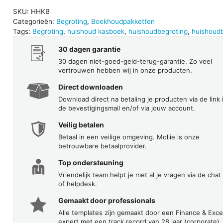
SKU:
HHKB
Categorieën:
Begroting
,
Boekhoudpakketten
Tags:
Begroting
,
huishoud kasboek
,
huishoudbegroting
,
huishoud
30 dagen garantie
30 dagen niet-goed-geld-terug-garantie. Zo veel
vertrouwen hebben wij in onze producten.
Direct downloaden
Download direct na betaling je producten via de link 
de bevestigingsmail en/of via jouw account.
Veilig betalen
Betaal in een veilige omgeving. Mollie is onze
betrouwbare betaalprovider.
Top ondersteuning
Vriendelijk team helpt je met al je vragen via de chat
of helpdesk.
Gemaakt door professionals
Alle templates zijn gemaakt door een Finance & Exce
expert met een track record van 28 jaar (corporate)