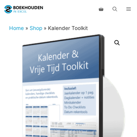
Ga
Me
naar
de
inhoud
Home
»
Shop
»
Kalender Toolkit