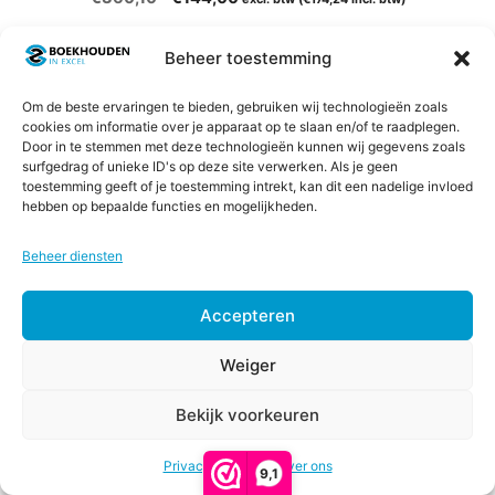
van 5
prijs
prijs
was:
is:
Toevoegen aan winkelwagen
Beheer toestemming
€360,10.
€144,00.
Om de beste ervaringen te bieden, gebruiken wij technologieën zoals
cookies om informatie over je apparaat op te slaan en/of te raadplegen.
Dit
Door in te stemmen met deze technologieën kunnen wij gegevens zoals
AANBIEDING!
surfgedrag of unieke ID's op deze site verwerken. Als je geen
product
toestemming geeft of je toestemming intrekt, kan dit een nadelige invloed
heeft
hebben op bepaalde functies en mogelijkheden.
meerdere
variaties.
Beheer diensten
Deze
optie
Accepteren
kan
Weiger
gekozen
Combi 3 Auto & Wonen en Lenen &
worden
Krediet
Bekijk voorkeuren
op
€
9,75
-
Prijsklasse:
€
17,00
de
Privacy & Cookies
€9,75
Over ons
0
Prijsklasse:
€
67,00
-
€
97,00
9,1
productpagina
v
tot