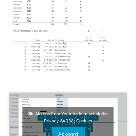
Klik 'Akkoord' om Youtube in te schakelen
Privacy &#038; Cookies
Akkoord