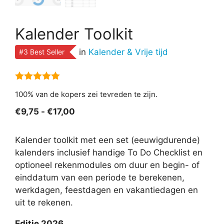
Kalender Toolkit
in
Kalender & Vrije tijd
#3 Best Seller
5.00
van 5
100% van de kopers zei tevreden te zijn.
Prijsklasse:
€
9,75
-
€
17,00
€9,75
tot
Kalender toolkit met een set (eeuwigdurende)
€17,00
kalenders inclusief handige To Do Checklist en
optioneel rekenmodules om duur en begin- of
einddatum van een periode te berekenen,
werkdagen, feestdagen en vakantiedagen en
uit te rekenen.
Editie 2026