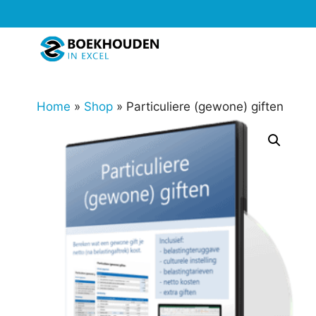
Ga
naar
de
inhoud
Home
»
Shop
»
Particuliere (gewone) giften