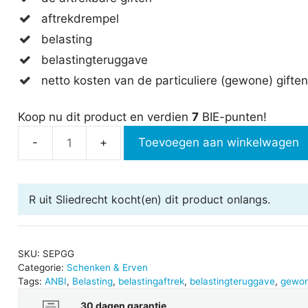
aftrekdrempel
belasting
belastingteruggave
netto kosten van de particuliere (gewone) giften
Koop nu dit product en verdien
7
BIE-punten!
Toevoegen aan winkelwagen
Particuliere
(gewone)
giften
R uit Sliedrecht
kocht(en) dit product onlangs.
aantal
SKU:
SEPGG
Categorie:
Schenken & Erven
Tags:
ANBI
,
Belasting
,
belastingaftrek
,
belastingteruggave
,
gewon
30 dagen garantie