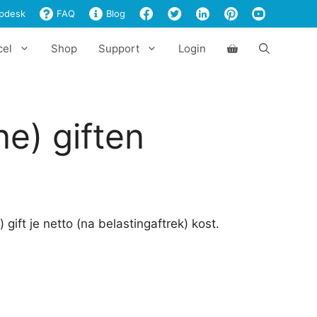
giften
pdesk
FAQ
Blog
aantal
cel
Shop
Support
Login
ne) giften
ift je netto (na belastingaftrek) kost.