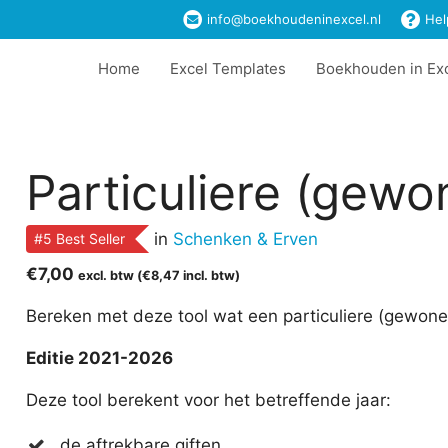
info@boekhoudeninexcel.nl
Hel
Home
Excel Templates
Boekhouden in Ex
Particuliere (gewo
in
Schenken & Erven
#5 Best Seller
€
7,00
excl. btw (
€
8,47
incl. btw)
Bereken met deze tool wat een particuliere (gewone) g
Editie 2021-2026
Deze tool berekent voor het betreffende jaar:
de aftrekbare giften