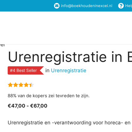
info@boekhoudeninexcel.nl
Hel
Home
Excel Templates
Boekhouden in Ex
eel
Urenregistratie in
in
Urenregistratie
#4 Best Seller
4.40
van
88% van de kopers zei tevreden te zijn.
5
Prijsklasse:
€
47,00
-
€
67,00
€47,00
tot
Urenregistratie en -verantwoording voor horeca- en
€67,00