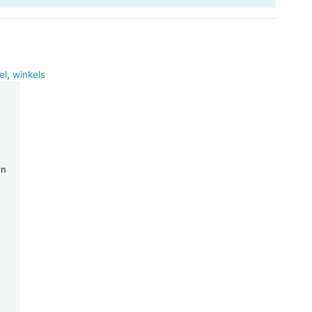
el
,
winkels
in