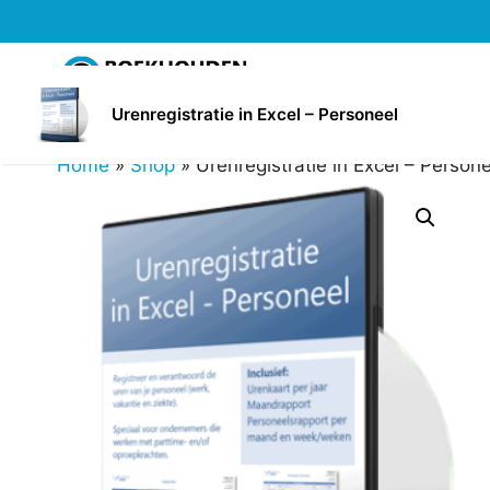
Ga
naar
de
inhoud
Urenregistratie in Excel – Personeel
Home
»
Shop
»
Urenregistratie in Excel – Person