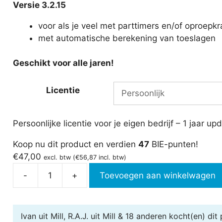
Versie 3.2.15
voor als je veel met parttimers en/of oproepk
met automatische berekening van toeslagen
Geschikt voor alle jaren!
Licentie
Persoonlijke licentie voor je eigen bedrijf – 1 jaar u
Koop nu dit product en verdien
47
BIE-punten!
€
47,00
excl. btw (
€
56,87
incl. btw)
-
+
Toevoegen aan winkelwagen
Urenregistratie
in
Excel
Ivan uit Mill, R.A.J. uit Mill & 18 anderen
kocht(en) dit 
-