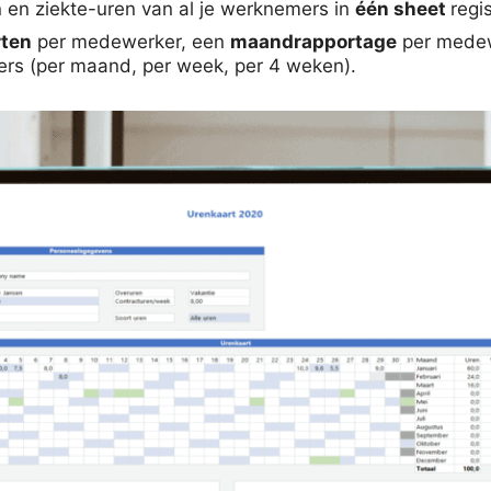
en ziekte-uren van al je werknemers in
één sheet
regi
rten
per medewerker, een
maandrapportage
per medew
kers (per maand, per week, per 4 weken).