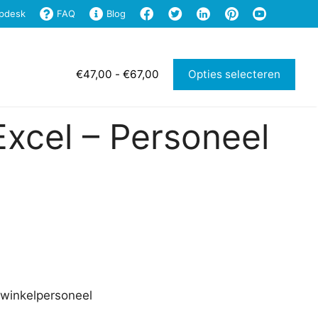
pdesk
FAQ
Blog
cel
Shop
Support
Login
Prijsklasse:
€
47,00
-
€
67,00
Opties selecteren
€47,00
tot
€67,00
 Excel – Personeel
 winkelpersoneel