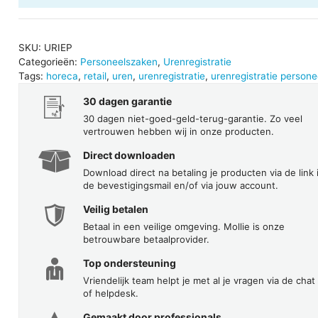
Personeel
aantal
SKU:
URIEP
Categorieën:
Personeelszaken
,
Urenregistratie
Tags:
horeca
,
retail
,
uren
,
urenregistratie
,
urenregistratie persone
30 dagen garantie
30 dagen niet-goed-geld-terug-garantie. Zo veel
vertrouwen hebben wij in onze producten.
Direct downloaden
Download direct na betaling je producten via de link 
de bevestigingsmail en/of via jouw account.
Veilig betalen
Betaal in een veilige omgeving. Mollie is onze
betrouwbare betaalprovider.
Top ondersteuning
Vriendelijk team helpt je met al je vragen via de chat
of helpdesk.
Gemaakt door professionals