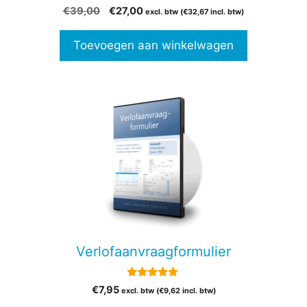
4.00
Oorspronkelijke
Huidige
€
39,00
€
27,00
excl. btw (
€
32,67
incl. btw)
van 5
prijs
prijs
was:
is:
Toevoegen aan winkelwagen
€39,00.
€27,00.
Verlofaanvraagformulier
5.00
€
7,95
excl. btw (
€
9,62
incl. btw)
van 5