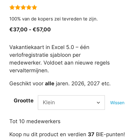
5.00
van 5
100% van de kopers zei tevreden te zijn.
Prijsklasse:
€
37,00
-
€
57,00
€37,00
tot
Vakantiekaart in Excel 5.0 – één
€57,00
verlofregistratie sjabloon per
medewerker. Voldoet aan nieuwe regels
vervaltermijnen.
Geschikt voor
alle
jaren. 2026, 2027 etc.
Grootte
Wissen
Tot 10 medewerkers
Koop nu dit product en verdien
37
BIE-punten!