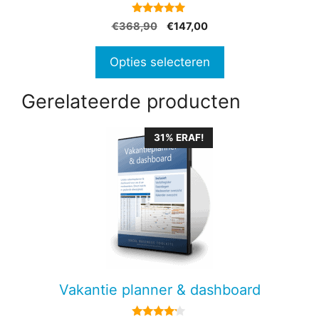
op
5.00
Oorspronkelijke
Huidige
€
368,90
€
147,00
de
van 5
prijs
prijs
productpagina
was:
is:
Opties selecteren
€368,90.
€147,00.
Gerelateerde producten
31% ERAF!
Vakantie planner & dashboard