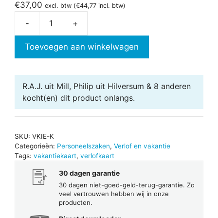
€
37,00
excl. btw (
€
44,77
incl. btw)
-
+
Vakantiekaart
in
Toevoegen aan winkelwagen
Excel
aantal
R.A.J. uit Mill, Philip uit Hilversum & 8 anderen
kocht(en) dit product onlangs.
SKU:
VKIE-K
Categorieën:
Personeelszaken
,
Verlof en vakantie
Tags:
vakantiekaart
,
verlofkaart
30 dagen garantie
30 dagen niet-goed-geld-terug-garantie. Zo
veel vertrouwen hebben wij in onze
producten.