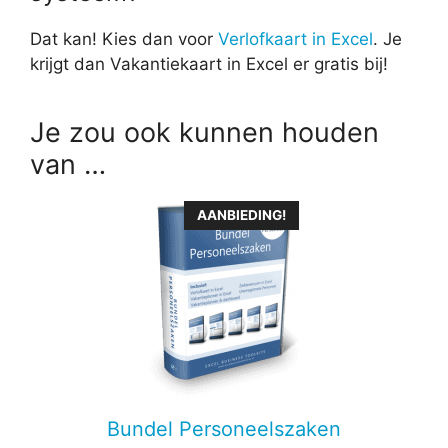
Dat kan! Kies dan voor
Verlofkaart in Excel
. Je
krijgt dan Vakantiekaart in Excel er gratis bij!
Je zou ook kunnen houden
van …
Dit
AANBIEDING!
product
heeft
meerdere
variaties.
Deze
optie
kan
gekozen
Bundel Personeelszaken
worden