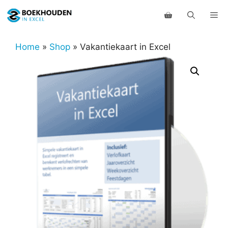
Ga
Me
naar
de
inhoud
Home
»
Shop
»
Vakantiekaart in Excel