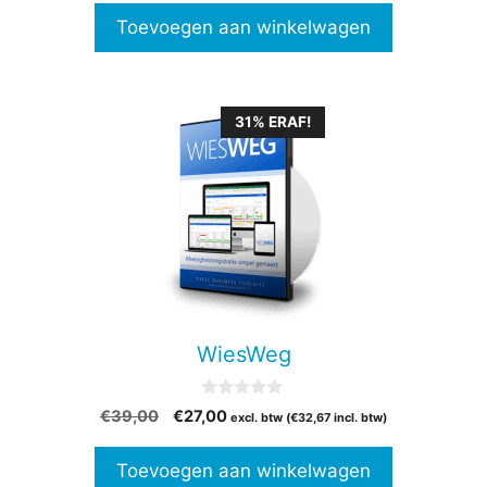
Toevoegen aan winkelwagen
31% ERAF!
WiesWeg
0
Oorspronkelijke
Huidige
€
39,00
€
27,00
excl. btw (
€
32,67
incl. btw)
v
prijs
prijs
a
n
was:
is:
Toevoegen aan winkelwagen
5
€39,00.
€27,00.