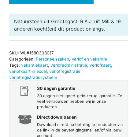
Excel
2026
aantal
Natuursteen uit Grootegast, R.A.J. uit Mill & 19
anderen
kocht(en) dit product onlangs.
SKU:
WL#1580308017
Categorieën:
Personeelszaken
,
Verlof en vakantie
Tags:
vakantiekaart
,
verlofadministratie
,
verlofkaart
,
verlofkaart in excel
,
verlofregistratie
,
verlofregistratiesysteem
30 dagen garantie
30 dagen niet-goed-geld-terug-garantie. Zo
veel vertrouwen hebben wij in onze
producten.
Direct downloaden
Download direct na betaling je producten via
de link in de bevestigingsmail en/of via jouw
account.