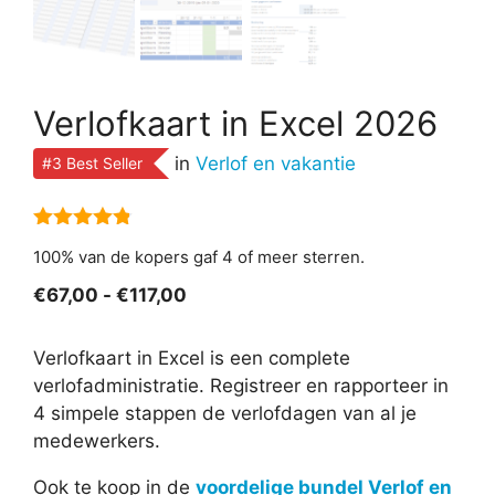
Verlofkaart in Excel 2026
in
Verlof en vakantie
#3 Best Seller
4.75
van 5
100% van de kopers gaf 4 of meer sterren.
Prijsklasse:
€
67,00
-
€
117,00
€67,00
tot
Verlofkaart in Excel is een complete
€117,00
verlofadministratie. Registreer en rapporteer in
4 simpele stappen de verlofdagen van al je
medewerkers.
Ook te koop in de
voordelige bundel Verlof en