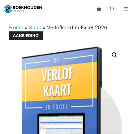
Ga
Me
naar
de
inhoud
Home
»
Shop
»
Verlofkaart in Excel 2026
AANBIEDING!