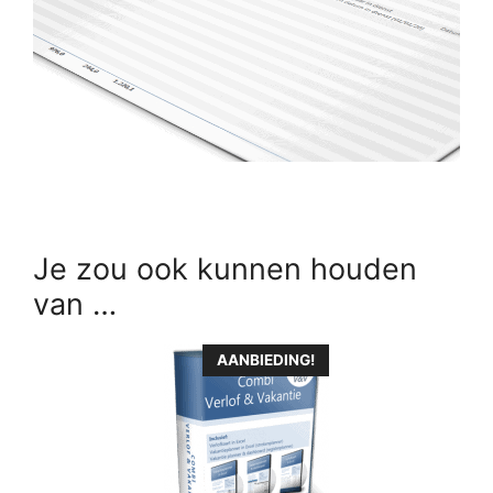
Je zou ook kunnen houden
van …
Dit
AANBIEDING!
product
heeft
meerdere
variaties.