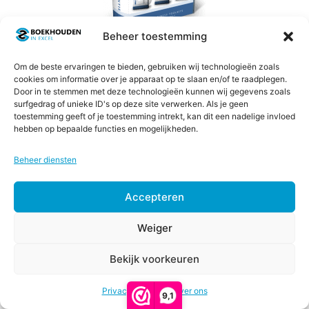
Deze
optie
kan
Beheer toestemming
gekozen
Combi Verlof en Vakantie
Om de beste ervaringen te bieden, gebruiken wij technologieën zoals
worden
cookies om informatie over je apparaat op te slaan en/of te raadplegen.
op
Door in te stemmen met deze technologieën kunnen wij gegevens zoals
4.33
Oorspronkelijke
Huidige
€
150,00
€
99,00
de
surfgedrag of unieke ID's op deze site verwerken. Als je geen
van 5
prijs
prijs
toestemming geeft of je toestemming intrekt, kan dit een nadelige invloed
productpagina
hebben op bepaalde functies en mogelijkheden.
was:
is:
Opties selecteren
€150,00.
€99,00.
Beheer diensten
Dit
Accepteren
AANBIEDING!
product
Weiger
heeft
meerdere
Bekijk voorkeuren
variaties.
Opties
€
67,00
-
Verlofkaart in Excel 2026
Prijsklasse:
€
117,00
selecteren
Deze
Privacy & Cookies
Over ons
€67,00
9,1
optie
tot