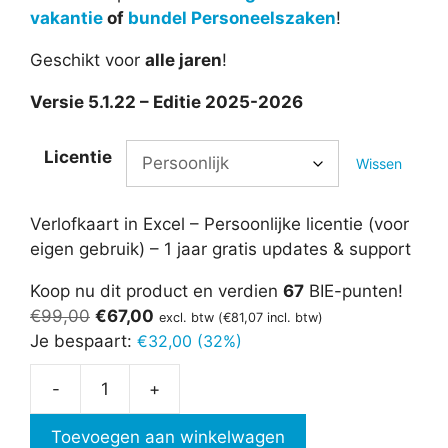
vakantie
of
bundel Personeelszaken
!
Geschikt voor
alle jaren
!
Versie 5.1.22 – Editie 2025-2026
Licentie
Wissen
Verlofkaart in Excel – Persoonlijke licentie (voor
eigen gebruik) – 1 jaar gratis updates & support
Koop nu dit product en verdien
67
BIE-punten!
Oorspronkelijke
Huidige
€
99,00
€
67,00
excl. btw (
€
81,07
incl. btw)
prijs
prijs
Je bespaart:
€
32,00 (32%)
was:
is:
-
+
€99,00.
€67,00.
Verlofkaart
in
Toevoegen aan winkelwagen