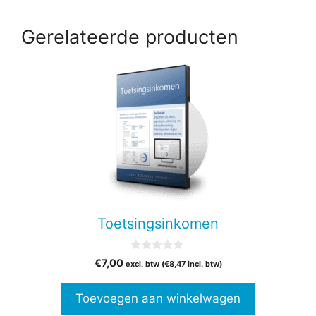
Gerelateerde producten
Toetsingsinkomen
0
€
7,00
excl. btw (
€
8,47
incl. btw)
v
a
n
Toevoegen aan winkelwagen
5