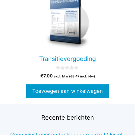
Transitievergoeding
0
€
7,00
excl. btw (
€
8,47
incl. btw)
v
a
n
Toevoegen aan winkelwagen
5
Recente berichten
Geen winst over ondanks goede omzet? Excel-