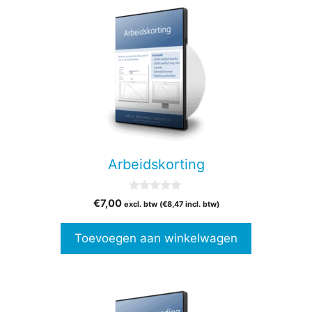
Arbeidskorting
0
€
7,00
excl. btw (
€
8,47
incl. btw)
v
a
n
Toevoegen aan winkelwagen
5