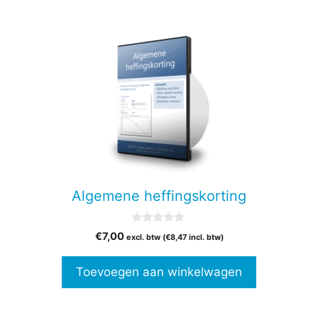
Algemene heffingskorting
0
€
7,00
excl. btw (
€
8,47
incl. btw)
v
a
n
Toevoegen aan winkelwagen
5