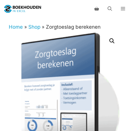
Ga
Me
naar
de
inhoud
Home
»
Shop
»
Zorgtoeslag berekenen