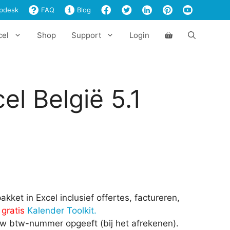
€197,00
pdesk
FAQ
Blog
cel
Shop
Support
Login
l België 5.1
et in Excel inclusief offertes, factureren,
k
gratis
Kalender Toolkit.
uw btw-nummer opgeeft (bij het afrekenen).