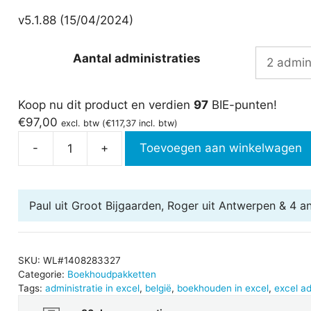
v5.1.88 (15/04/2024)
Aantal administraties
Koop nu dit product en verdien
97
BIE-punten!
€
97,00
excl. btw (
€
117,37
incl. btw)
-
+
Toevoegen aan winkelwagen
Boekhouden
in
Excel
Paul uit Groot Bijgaarden, Roger uit Antwerpen & 4 a
België
5.1
aantal
SKU:
WL#1408283327
Categorie:
Boekhoudpakketten
Tags:
administratie in excel
,
belgië
,
boekhouden in excel
,
excel ad