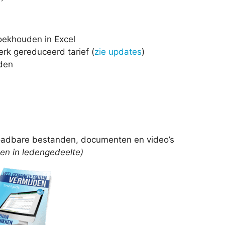
oekhouden in Excel
erk gereduceerd tarief (
zie updates
)
lden
loadbare bestanden, documenten en video’s
en in ledengedeelte)