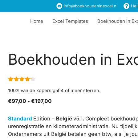
info@boekhoudeninexcel.nl
Hel
Home
Excel Templates
Boekhouden in Ex
Boekhouden in Exce
4.14
van
100% van de kopers gaf 4 of meer sterren.
5
Prijsklasse:
€
97,00
-
€
197,00
€97,00
tot
Standard
Edition –
België
v5.1
.
Compleet boekhoudpakk
€197,00
urenregistratie en kilometeradministratie. Nu tijdelij
Ondernemers uit België betalen geen btw, als je jo