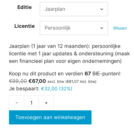
Editie
Licentie
Wissen
Jaarplan (1 jaar van 12 maanden): persoonlijke
licentie met 1 jaar updates & ondersteuning (maak
een financieel plan voor eigen ondernemingen)
Koop nu dit product en verdien
67
BIE-punten!
Oorspronkelijke
Huidige
€
99,00
€
67,00
excl. btw (
€
81,07
incl. btw)
prijs
prijs
Je bespaart:
€
32,00 (32%)
was:
is:
-
+
€99,00.
€67,00.
Financieel
Plan
Toevoegen aan winkelwagen
3.0
aantal