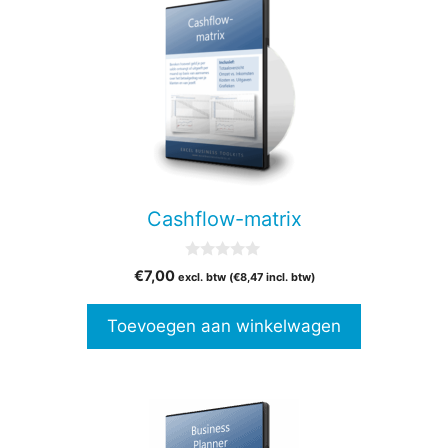
Cashflow-matrix
0
€
7,00
excl. btw (
€
8,47
incl. btw)
v
a
n
Toevoegen aan winkelwagen
5
Dit
product