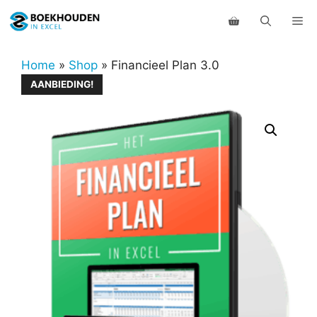
Ga
Me
naar
de
inhoud
Home
»
Shop
»
Financieel Plan 3.0
AANBIEDING!