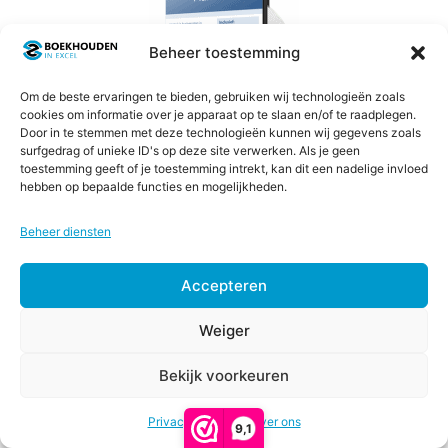
heeft
meerdere
Beheer toestemming
variaties.
Deze
Om de beste ervaringen te bieden, gebruiken wij technologieën zoals
optie
cookies om informatie over je apparaat op te slaan en/of te raadplegen.
Door in te stemmen met deze technologieën kunnen wij gegevens zoals
kan
surfgedrag of unieke ID's op deze site verwerken. Als je geen
gekozen
toestemming geeft of je toestemming intrekt, kan dit een nadelige invloed
Business Planner in Excel – Basis
worden
hebben op bepaalde functies en mogelijkheden.
op
4.67
Beheer diensten
Prijsklasse:
€
27,00
-
€
47,00
de
van 5
€27,00
productpagina
tot
Opties selecteren
Accepteren
€47,00
Weiger
Bekijk voorkeuren
€
67,00
-
Prijsklasse:
€
247,00
Privacy & Cookies
€67,00
Over ons
9,1
tot