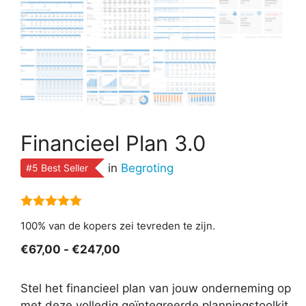
Financieel Plan 3.0
in
Begroting
#5 Best Seller
5.00
van 5
100% van de kopers zei tevreden te zijn.
Prijsklasse:
€
67,00
-
€
247,00
€67,00
tot
Stel het financieel plan van jouw onderneming op
€247,00
met deze volledig geïntegreerde planningstoolkit.