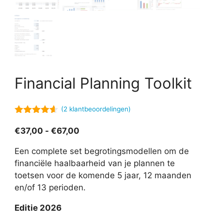
Financial Planning Toolkit
(
2
klantbeoordelingen)
4.50
van
5
Prijsklasse:
€
37,00
-
€
67,00
€37,00
Een complete set begrotingsmodellen om de
tot
financiële haalbaarheid van je plannen te
€67,00
toetsen voor de komende 5 jaar, 12 maanden
en/of 13 perioden.
Editie 2026