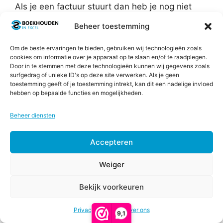
Als je een factuur stuurt dan heb je nog niet
direct je geld binnen, tenzij je 100% per kas of
Beheer toestemming
online direct afrekent. Als je een factuur
ontvangt hoef je deze ook niet altijd direct te
Om de beste ervaringen te bieden, gebruiken wij technologieën zoals
betalen. Bereken met deze template in welke
cookies om informatie over je apparaat op te slaan en/of te raadplegen.
Door in te stemmen met deze technologieën kunnen wij gegevens zoals
maand je inkomsten en uitgaven vallen op basis
surfgedrag of unieke ID's op deze site verwerken. Als je geen
van een patroon. Aan de hand van een
toestemming geeft of je toestemming intrekt, kan dit een nadelige invloed
procentuele verdeling per maand bepaal je
hebben op bepaalde functies en mogelijkheden.
wanneer je welke omzet daadwerkelijk
Beheer diensten
ontvangt en welke kosten je in welke maand
ook echt betaalt.
Accepteren
Weiger
Bekijk voorkeuren
Privacy & Cookies
Over ons
9,1