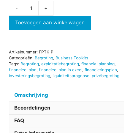
-
+
Financial
Planning
Toevoegen aan winkelwagen
Toolkit
aantal
Artikelnummer:
FPTK-P
Categorieën:
Begroting
,
Business Toolkits
Tags:
Begroting
,
exploitatiebegroting
,
financial planning
,
financieel plan
,
financieel plan in excel
,
financieringsplan
,
investeringsbegroting
,
liquiditeitsprognose
,
privébegroting
Omschrijving
Beoordelingen
FAQ