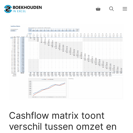
Ga
Me
naar
de
inhoud
Cashflow matrix toont
verschil tussen omzet en