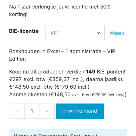
Na 1 jaar verleng je jouw licentie met 50%
korting!
BIE-licentie
Wissen
Boekhouden in Excel – 1 administratie – VIP
Edition
Koop nu dit product en verdien
149
BIE-punten!
€297 excl. btw (€359,37 incl.), daarna jaarlijks
€148,50 excl. btw (€179,69 incl.)
Aanmeldkosten (
€
148,50
)
excl. btw (
€
179,69
incl. btw)
-
+
In winkelmand
Boekhouden
in
Excel
Wendy uit Papendrecht, Gert Jan uit