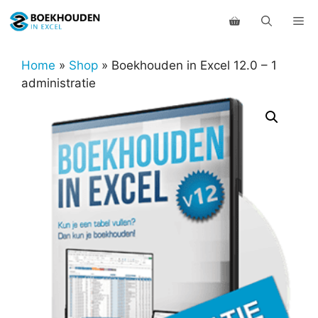
Ga
Me
naar
de
inhoud
Home
»
Shop
»
Boekhouden in Excel 12.0 – 1
administratie