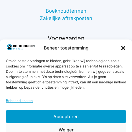
Boekhoudtermen
Zakelijke aftrekposten
Voorwaarden
Beheer toestemming
Contact
Om de beste ervaringen te bieden, gebruiken wij technologieën zoals
Support
cookies om informatie over je apparaat op te slaan en/of te raadplegen.
Retourneren
Door in te stemmen met deze technologieën kunnen wij gegevens zoals
Privacybeleid
surfgedrag of unieke ID's op deze site verwerken. Als je geen
toestemming geeft of je toestemming intrekt, kan dit een nadelige invloed
Betaalmethodes
hebben op bepaalde functies en mogelijkheden.
Garantie & klachten
Algemene voorwaarden
Beheer diensten
Levertijd & verzendkosten
Accepteren
Weiger