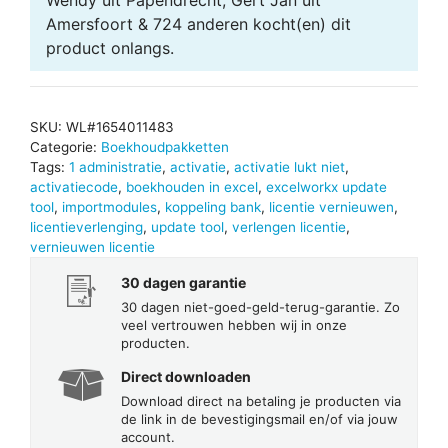
12.0
Amersfoort & 724 anderen
kocht(en) dit
-
product onlangs.
1
administratie
aantal
SKU:
WL#1654011483
Categorie:
Boekhoudpakketten
Tags:
1 administratie
,
activatie
,
activatie lukt niet
,
activatiecode
,
boekhouden in excel
,
excelworkx update
tool
,
importmodules
,
koppeling bank
,
licentie vernieuwen
,
licentieverlenging
,
update tool
,
verlengen licentie
,
vernieuwen licentie
30 dagen garantie
30 dagen niet-goed-geld-terug-garantie. Zo
veel vertrouwen hebben wij in onze
producten.
Direct downloaden
Download direct na betaling je producten via
de link in de bevestigingsmail en/of via jouw
account.