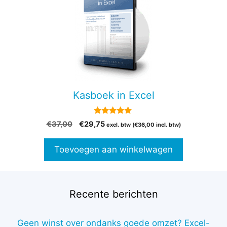
Kasboek in Excel
5.00
Oorspronkelijke
Huidige
€
37,00
€
29,75
excl. btw (
€
36,00
incl. btw)
van 5
prijs
prijs
was:
is:
Toevoegen aan winkelwagen
€37,00.
€29,75.
Recente berichten
Geen winst over ondanks goede omzet? Excel-