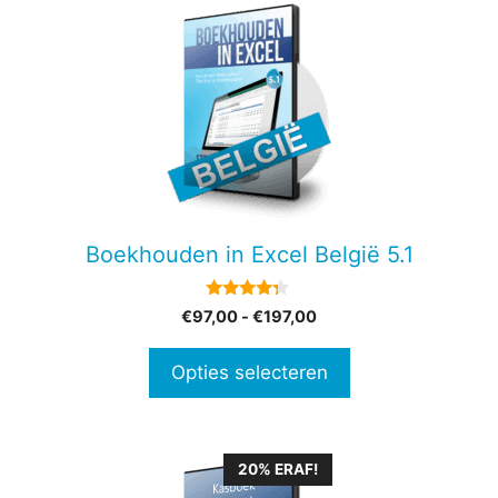
Dit
product
heeft
meerdere
variaties.
Deze
optie
kan
gekozen
Boekhouden in Excel België 5.1
worden
op
4.14
Prijsklasse:
€
97,00
-
€
197,00
de
van 5
€97,00
productpagina
tot
Opties selecteren
€197,00
20% ERAF!